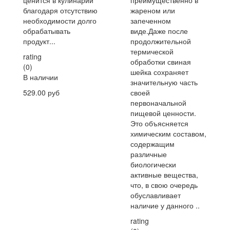
ценится в кулинарии
преимущественно в
благодаря отсутствию
жареном или
необходимости долго
запеченном
обрабатывать
виде.Даже после
продукт...
продолжительной
термической
rating
обработки свиная
(0)
шейка сохраняет
В наличии
значительную часть
529.00 руб
своей
первоначальной
пищевой ценности.
Это объясняется
химическим составом,
содержащим
различные
биологически
активные вещества,
что, в свою очередь
обуславливает
наличие у данного ..
rating