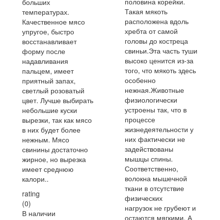
половина корейки.
больших
Такая мякоть
температурах.
расположена вдоль
Качественное мясо
хребта от самой
упругое, быстро
головы до костреца
восстанавливает
свиньи.Эта часть туши
форму после
высоко ценится из-за
надавливания
того, что мякоть здесь
пальцем, имеет
особенно
приятный запах,
нежная.Животные
светлый розоватый
физиологически
цвет. Лучше выбирать
устроены так, что в
небольшие куски
процессе
вырезки, так как мясо
жизнедеятельности у
в них будет более
них фактически не
нежным. Мясо
задействованы
свинины достаточно
мышцы спины.
жирное, но вырезка
Соответственно,
имеет среднюю
волокна мышечной
калори..
ткани в отсутствие
rating
физических
(0)
нагрузок не грубеют и
В наличии
остаются мягкими. А