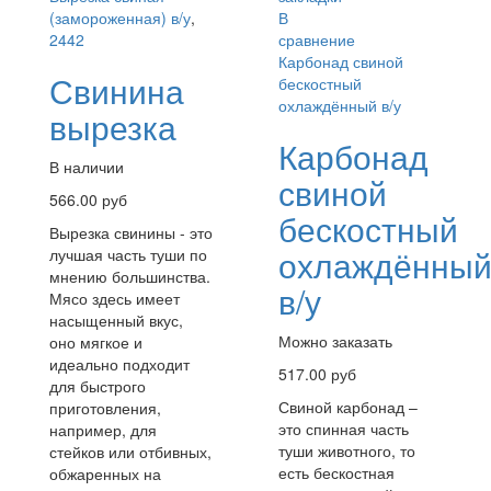
(замороженная) в/у
,
В
2442
сравнение
Карбонад свиной
Свинина
бескостный
охлаждённый в/у
вырезка
Карбонад
В наличии
свиной
566.00 руб
бескостный
Вырезка свинины - это
охлаждённы
лучшая часть туши по
мнению большинства.
в/у
Мясо здесь имеет
насыщенный вкус,
Можно заказать
оно мягкое и
идеально подходит
517.00 руб
для быстрого
Свиной карбонад –
приготовления,
это спинная часть
например, для
туши животного, то
стейков или отбивных,
есть бескостная
обжаренных на