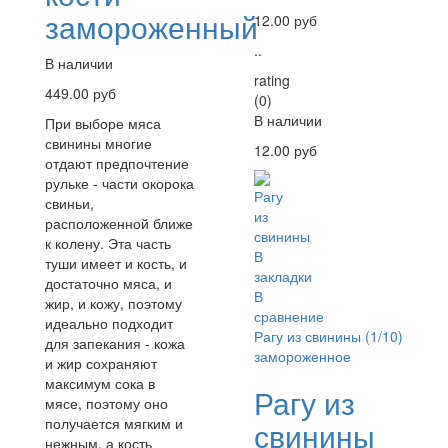
замороженный
12.00 руб
..
В наличии
rating
449.00 руб
(0)
В наличии
При выборе мяса
свинины многие
12.00 руб
отдают предпочтение
рульке - части окорока
свиньи,
расположенной ближе
к колену. Эта часть
В
туши имеет и кость, и
закладки
достаточно мяса, и
В
жир, и кожу, поэтому
сравнение
идеально подходит
Рагу из свинины (1/10)
для запекания - кожа
замороженное
и жир сохраняют
максимум сока в
Рагу из
мясе, поэтому оно
получается мягким и
свинины
нежным, а кость