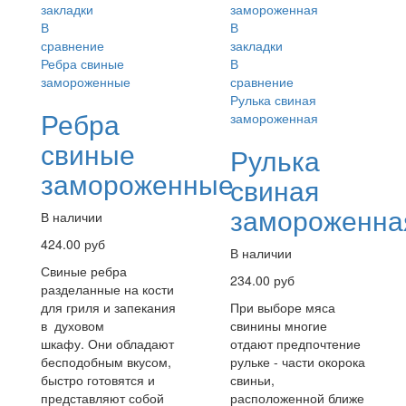
закладки
В
В
закладки
сравнение
В
Ребра свиные
сравнение
замороженные
Рулька свиная
Ребра
замороженная
свиные
Рулька
замороженные
свиная
замороженна
В наличии
424.00 руб
В наличии
Свиные ребра
234.00 руб
разделанные на кости
При выборе мяса
для гриля и запекания
свинины многие
в духовом
отдают предпочтение
шкафу. Они обладают
рульке - части окорока
бесподобным вкусом,
свиньи,
быстро готовятся и
расположенной ближе
представляют собой