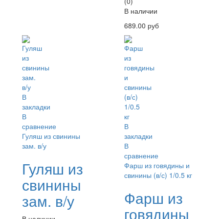
(0)
В наличии
689.00 руб
В
закладки
В
сравнение
В
Гуляш из свинины
закладки
зам. в/у
В
сравнение
Гуляш из
Фарш из говядины и
свинины (в/с) 1/0.5 кг
свинины
Фарш из
зам. в/у
говядины
В наличии