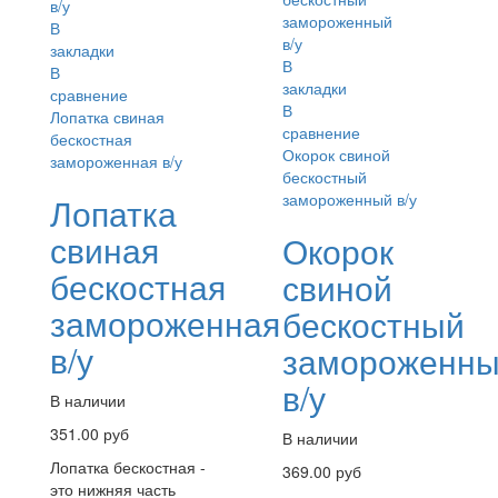
В
закладки
В
В
закладки
сравнение
В
Лопатка свиная
сравнение
бескостная
Окорок свиной
замороженная в/у
бескостный
замороженный в/у
Лопатка
свиная
Окорок
бескостная
свиной
замороженная
бескостный
в/у
замороженн
в/у
В наличии
351.00 руб
В наличии
Лопатка бескостная -
369.00 руб
это нижняя часть