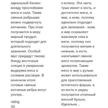
к колену. Эта часть
идеальный баланс
туши имеет и кость, и
между прослойками
достаточно мяса, и
мяса и сала. Также
жир, и кожу, поэтому
свиные ребрышки
идеально подходит
можно подвергнуть
для запекания - кожа
копчению. При этом
и жир сохраняют
получается в меру
максимум сока в
жирный продукт,
мясе, поэтому оно
который подходит для
получается мягким и
длительного
нежным, а кость
хранения. Особый
напитывает свиное
вкус придадут такому
мясо потрясающим
блюду восточные
ароматом. Также
специи и умеренная
мясо и жир с рульки
выдержка мяса в
может использоваться
солевом растворе. В
для приготовления
конечном итоге
котлетного фарша, а
готовые свиные
из кости и шкуры
копченые ребра могут
получается отличный
употре..
мясной бульон.
rating
Идеальна ..
(0)