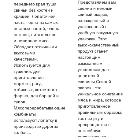
Представляем вам
переднего края туши
свежий и нежный
свиньи без костей и
свиный окорок,
хрящей. Лопаточная
охлажденный и
часть - одна из самых
упакованный в
постных частей, очень
удобную вакуумную
нежное, питательное
упаковку. Этот
и нежирное мясо.
высококачественный
Обладает отличными
продукт станет
вкусовыми
настоящим
качествами.
изысканным
Используется для
угощением для
тушения, для
ценителей
приготовления
свинины.Свиной
жаркого, рагу,
окорок - это
отбивных, котлетного
уникальное сочетание
фарша, для борщей и
мяса и жира, которое
супов.
приготовленное
Мясоперерабатывающие
правильным образом,
комбинаты
тает во рту и
используют лопатку в
превращается в
производстве дорогих
нежнейшую
колбас...
деликатесную