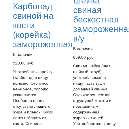
Карбонад
свиная
свиной на
бескостная
кости
замороженна
(корейка)
в/у
замороженная
В наличии
В наличии
689.00 руб
529.00 руб
Свиная шейка (шея,
Употреблять корейку
шейный отруб) -
(карбонад) в пищу
употребляемая в
полезно. Это мясо
пищу часть туши
нежирное, хорошо
домашней свиньи.
усваивается.
Отличается нежной
Особенно ценят
структурой мякоти и
отсутствие лишнего
повышенным
жира и пленок. Кусок
содержанием
легко избавить от
жировых тканей.
кости. Свинина
Употребляется в пищу