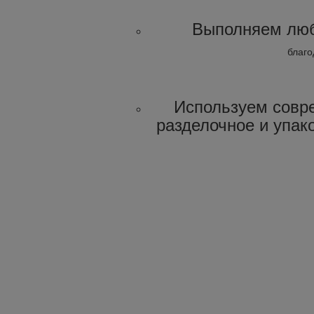
Выполняем люб
благо
Используем совр
разделочное и упак