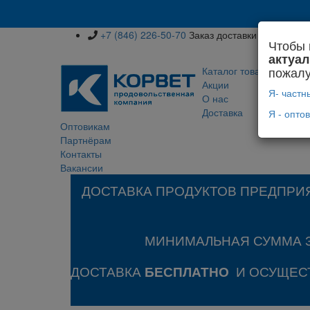
+7 (846) 226-50-70
Заказ доставки
Чтобы 
Хо
актуа
пожалу
Каталог товаров
Акции
Я- частн
О нас
Доставка
Я - опто
Оптовикам
Партнёрам
Контакты
Вакансии
ДОСТАВКА ПРОДУКТОВ ПРЕДПРИЯ
МИНИМАЛЬНАЯ СУММА ЗА
ДОСТАВКА
И
ОСУЩЕСТ
БЕСПЛАТНО