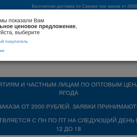
Бесплатная доставка по Самаре при заказе от 2000
мы показали Вам
тите получить более выгодные цены? Тогда
создайте свой
,
льное ценовое предложение
йста, выберите
ый покупатель
вик
ТИЯМ И ЧАСТНЫМ ЛИЦАМ ПО ОПТОВЫМ ЦЕНА
ЯГОДА
КАЗА ОТ 2000 РУБЛЕЙ. ЗАЯВКИ ПРИНИМАЮТС
ВЛЯЕТСЯ С ПН ПО ПТ НА СЛЕДУЮЩИЙ ДЕНЬ 
12 ДО 18