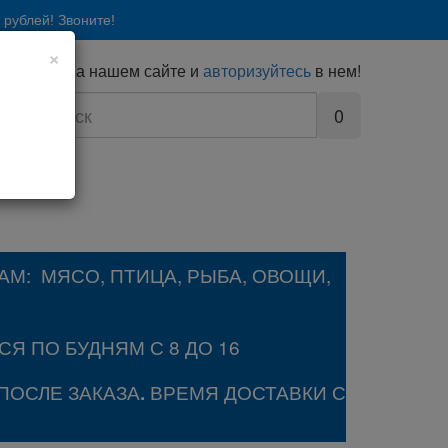
 рублей! Звоните!
×
 профиль
на нашем сайте и
авторизуйтесь
в нем!
0
М: МЯСО, ПТИЦА, РЫБА, ОВОЩИ,
Я ПО БУДНЯМ С 8 ДО 16
ПОСЛЕ ЗАКАЗА
ВРЕМЯ ДОСТАВКИ С
.